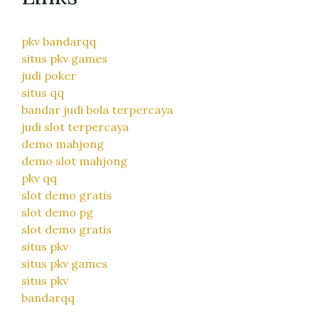
pkv bandarqq
situs pkv games
judi poker
situs qq
bandar judi bola terpercaya
judi slot terpercaya
demo mahjong
demo slot mahjong
pkv qq
slot demo gratis
slot demo pg
slot demo gratis
situs pkv
situs pkv games
situs pkv
bandarqq