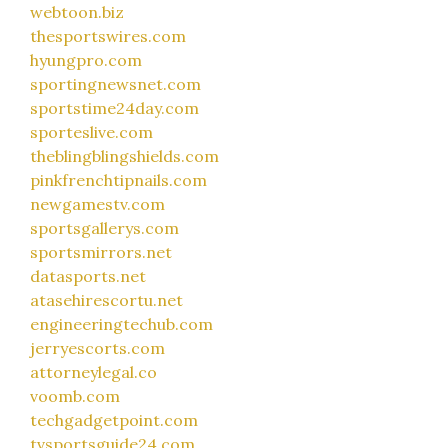
webtoon.biz
thesportswires.com
hyungpro.com
sportingnewsnet.com
sportstime24day.com
sporteslive.com
theblingblingshields.com
pinkfrenchtipnails.com
newgamestv.com
sportsgallerys.com
sportsmirrors.net
datasports.net
atasehirescortu.net
engineeringtechub.com
jerryescorts.com
attorneylegal.co
voomb.com
techgadgetpoint.com
tvsportsguide24.com