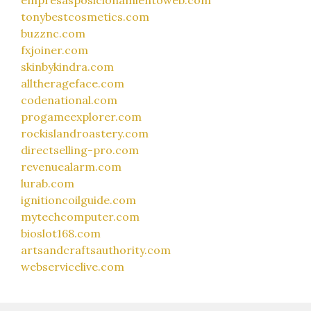
empresasposicionamientoweb.com
tonybestcosmetics.com
buzznc.com
fxjoiner.com
skinbykindra.com
alltherageface.com
codenational.com
progameexplorer.com
rockislandroastery.com
directselling-pro.com
revenuealarm.com
lurab.com
ignitioncoilguide.com
mytechcomputer.com
bioslot168.com
artsandcraftsauthority.com
webservicelive.com