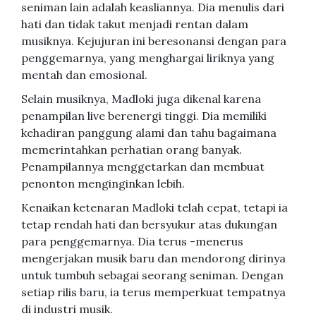
seniman lain adalah keasliannya. Dia menulis dari
hati dan tidak takut menjadi rentan dalam
musiknya. Kejujuran ini beresonansi dengan para
penggemarnya, yang menghargai liriknya yang
mentah dan emosional.
Selain musiknya, Madloki juga dikenal karena
penampilan live berenergi tinggi. Dia memiliki
kehadiran panggung alami dan tahu bagaimana
memerintahkan perhatian orang banyak.
Penampilannya menggetarkan dan membuat
penonton menginginkan lebih.
Kenaikan ketenaran Madloki telah cepat, tetapi ia
tetap rendah hati dan bersyukur atas dukungan
para penggemarnya. Dia terus -menerus
mengerjakan musik baru dan mendorong dirinya
untuk tumbuh sebagai seorang seniman. Dengan
setiap rilis baru, ia terus memperkuat tempatnya
di industri musik.