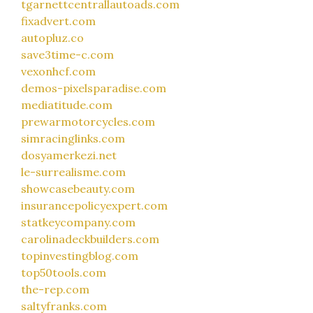
tgarnettcentrallautoads.com
fixadvert.com
autopluz.co
save3time-c.com
vexonhcf.com
demos-pixelsparadise.com
mediatitude.com
prewarmotorcycles.com
simracinglinks.com
dosyamerkezi.net
le-surrealisme.com
showcasebeauty.com
insurancepolicyexpert.com
statkeycompany.com
carolinadeckbuilders.com
topinvestingblog.com
top50tools.com
the-rep.com
saltyfranks.com