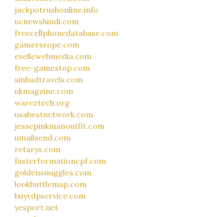
jackpotrushonline.info
ucnewshindi.com
freecellphonedatabase.com
gamersrope.com
exellewebmedia.com
free-gamestop.com
sinbadtravels.com
ukmagzine.com
wareztech.org
usabestnetwork.com
jessepinkmanoutfit.com
umailsend.com
retarys.com
fasterformationcpf.com
goldensnuggles.com
lookbattlemap.com
buyrdpservice.com
yesport.net