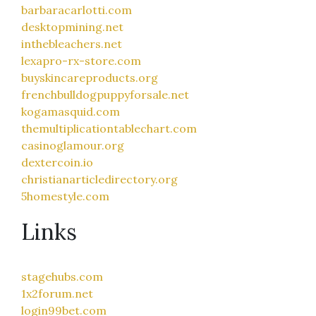
barbaracarlotti.com
desktopmining.net
inthebleachers.net
lexapro-rx-store.com
buyskincareproducts.org
frenchbulldogpuppyforsale.net
kogamasquid.com
themultiplicationtablechart.com
casinoglamour.org
dextercoin.io
christianarticledirectory.org
5homestyle.com
Links
stagehubs.com
1x2forum.net
login99bet.com