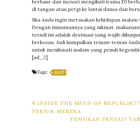
berbaur dan menari mengikuti irama DJ berb
di tangan atau pergi ke lantai dansa dan ber
Jika Anda ingin merasakan kehidupan malam t
Dengan minumannya yang nikmat, makanannya
trendi ini adalah destinasi yang wajib dikun
berkesan. Jadi kumpulkan teman-teman Anda,
untuk menikmati malam yang penuh kegembir
[ad_2]
Tags:
SLOT
Post
INSIDE THE MIND OF REPUBLIK77
TEKNIK MEREKA
navigation
TEMUKAN SENSASI TA