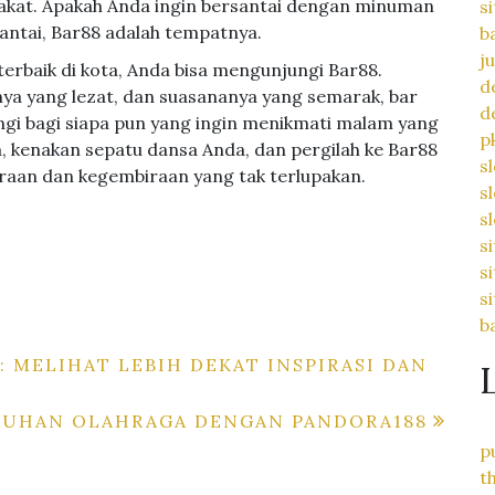
akat. Apakah Anda ingin bersantai dengan minuman
s
santai, Bar88 adalah tempatnya.
b
j
erbaik di kota, Anda bisa mengunjungi Bar88.
d
 yang lezat, dan suasananya yang semarak, bar
d
jungi bagi siapa pun yang ingin menikmati malam yang
p
 kenakan sepatu dansa Anda, dan pergilah ke Bar88
s
aan dan kegembiraan yang tak terlupakan.
s
s
s
s
s
b
: MELIHAT LEBIH DEKAT INSPIRASI DAN
RUHAN OLAHRAGA DENGAN PANDORA188
p
t