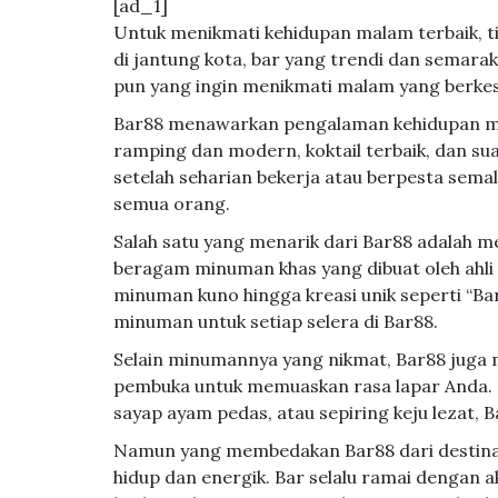
[ad_1]
Untuk menikmati kehidupan malam terbaik, tid
di jantung kota, bar yang trendi dan semarak 
pun yang ingin menikmati malam yang berke
Bar88 menawarkan pengalaman kehidupan mal
ramping dan modern, koktail terbaik, dan su
setelah seharian bekerja atau berpesta sem
semua orang.
Salah satu yang menarik dari Bar88 adalah 
beragam minuman khas yang dibuat oleh ahli mi
minuman kuno hingga kreasi unik seperti “Bar
minuman untuk setiap selera di Bar88.
Selain minumannya yang nikmat, Bar88 juga 
pembuka untuk memuaskan rasa lapar Anda. B
sayap ayam pedas, atau sepiring keju lezat,
Namun yang membedakan Bar88 dari destinas
hidup dan energik. Bar selalu ramai dengan a