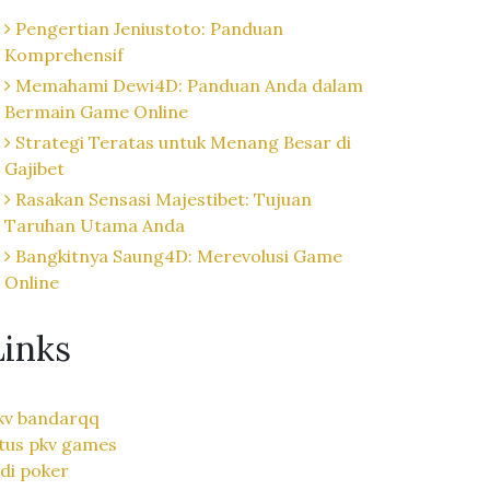
Pengertian Jeniustoto: Panduan
Komprehensif
Memahami Dewi4D: Panduan Anda dalam
Bermain Game Online
Strategi Teratas untuk Menang Besar di
Gajibet
Rasakan Sensasi Majestibet: Tujuan
Taruhan Utama Anda
Bangkitnya Saung4D: Merevolusi Game
Online
Links
kv bandarqq
itus pkv games
udi poker