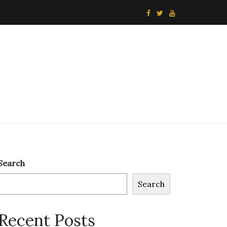
Search
Search
Recent Posts