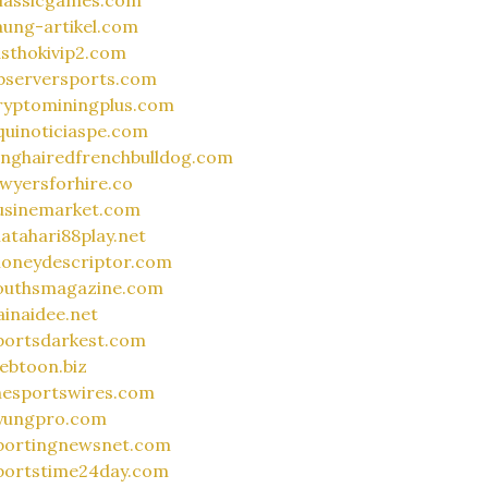
classicgames.com
aung-artikel.com
asthokivip2.com
bserversports.com
ryptominingplus.com
quinoticiaspe.com
onghairedfrenchbulldog.com
awyersforhire.co
usinemarket.com
atahari88play.net
oneydescriptor.com
outhsmagazine.com
ainaidee.net
portsdarkest.com
ebtoon.biz
hesportswires.com
yungpro.com
portingnewsnet.com
portstime24day.com