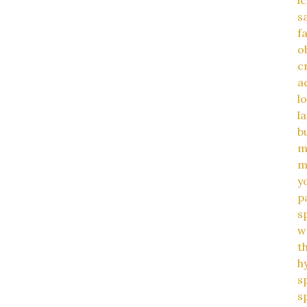
i
s
f
o
c
a
l
l
b
m
m
y
p
s
w
t
h
s
s