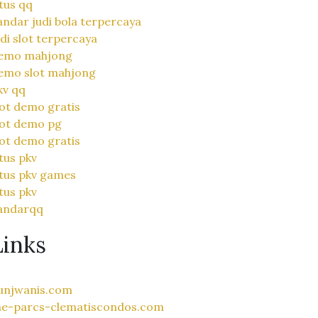
itus qq
andar judi bola terpercaya
udi slot terpercaya
emo mahjong
emo slot mahjong
kv qq
lot demo gratis
lot demo pg
lot demo gratis
itus pkv
itus pkv games
itus pkv
andarqq
Links
unjwanis.com
he-parcs-clematiscondos.com