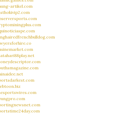
classicgames.com
aung-artikel.com
asthokivip2.com
bserversports.com
ryptominingplus.com
quinoticiaspe.com
onghairedfrenchbulldog.com
awyersforhire.co
usinemarket.com
atahari88play.net
oneydescriptor.com
outhsmagazine.com
ainaidee.net
portsdarkest.com
ebtoon.biz
hesportswires.com
yungpro.com
portingnewsnet.com
portstime24day.com