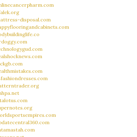
nlinecancerpharm.com
falek.org
attress-disposal.com
appyflooringandcabinets.com
odybuildinglife.co
rdoggy.com
echnologygud.com
ealshocknews.com
ickgb.com
ealthmistakes.com
sfashiondresses.com
atterntrader.org
nhpa.net
italotus.com
upernotes.org
orldsportsempires.com
pdatecentral360.com
atamastah.com