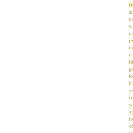
f
s
u
w
u
j
u
r
f
g
l
b
y
t
y
s
n
o