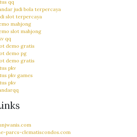
itus qq
andar judi bola terpercaya
udi slot terpercaya
emo mahjong
emo slot mahjong
kv qq
lot demo gratis
lot demo pg
lot demo gratis
itus pkv
itus pkv games
itus pkv
andarqq
Links
unjwanis.com
he-parcs-clematiscondos.com