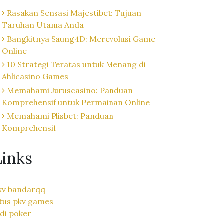
Rasakan Sensasi Majestibet: Tujuan
Taruhan Utama Anda
Bangkitnya Saung4D: Merevolusi Game
Online
10 Strategi Teratas untuk Menang di
Ahlicasino Games
Memahami Juruscasino: Panduan
Komprehensif untuk Permainan Online
Memahami Plisbet: Panduan
Komprehensif
Links
kv bandarqq
itus pkv games
udi poker