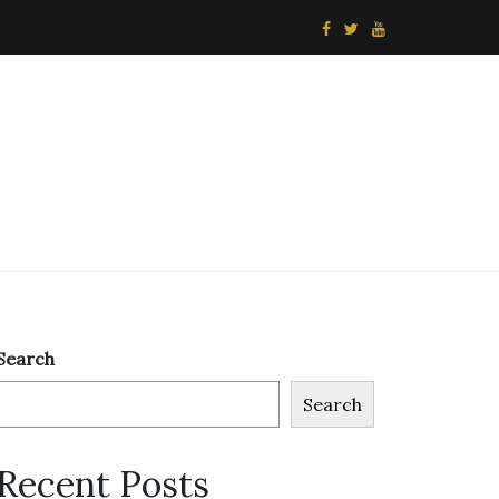
Search
Search
Recent Posts