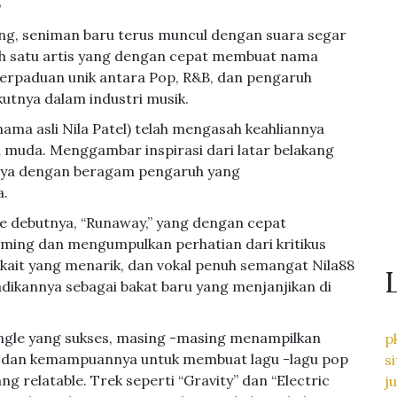
p
ng, seniman baru terus muncul dengan suara segar
lah satu artis yang dengan cepat membuat nama
 perpaduan unik antara Pop, R&B, dan pengaruh
ikutnya dalam industri musik.
nama asli Nila Patel) telah mengasah keahliannya
h muda. Menggambar inspirasi dari latar belakang
knya dengan beragam pengaruh yang
a.
le debutnya, “Runaway,” yang dengan cepat
ming dan mengumpulkan perhatian dari kritikus
kait yang menarik, dan vokal penuh semangat Nila88
ikannya sebagai bakat baru yang menjanjikan di
 single yang sukses, masing -masing menampilkan
p
 dan kemampuannya untuk membuat lagu -lagu pop
s
g relatable. Trek seperti “Gravity” dan “Electric
j