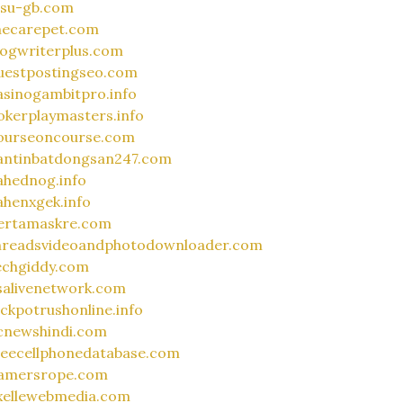
usu-gb.com
hecarepet.com
logwriterplus.com
uestpostingseo.com
asinogambitpro.info
okerplaymasters.info
ourseoncourse.com
antinbatdongsan247.com
ahednog.info
ahenxgek.info
ertamaskre.com
hreadsvideoandphotodownloader.com
echgiddy.com
salivenetwork.com
ackpotrushonline.info
cnewshindi.com
reecellphonedatabase.com
amersrope.com
xellewebmedia.com