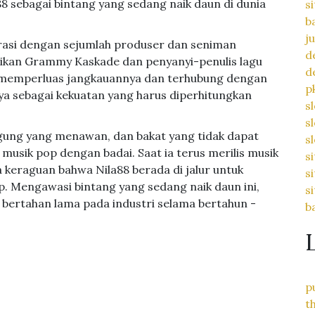
 sebagai bintang yang sedang naik daun di dunia
s
b
j
orasi dengan sejumlah produser dan seniman
d
sikan Grammy Kaskade dan penyanyi-penulis lagu
d
8 memperluas jangkauannya dan terhubung dengan
p
nya sebagai kekuatan yang harus diperhitungkan
s
s
gung yang menawan, dan bakat yang tidak dapat
s
 musik pop dengan badai. Saat ia terus merilis musik
s
keraguan bahwa Nila88 berada di jalur untuk
s
p. Mengawasi bintang yang sedang naik daun ini,
s
bertahan lama pada industri selama bertahun -
b
p
t