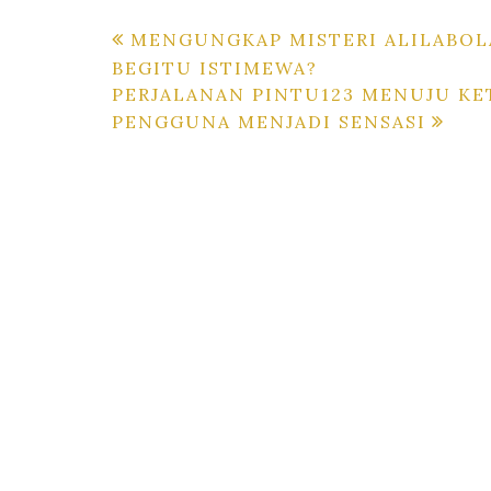
Post
MENGUNGKAP MISTERI ALILABOL
BEGITU ISTIMEWA?
navigation
PERJALANAN PINTU123 MENUJU KE
PENGGUNA MENJADI SENSASI