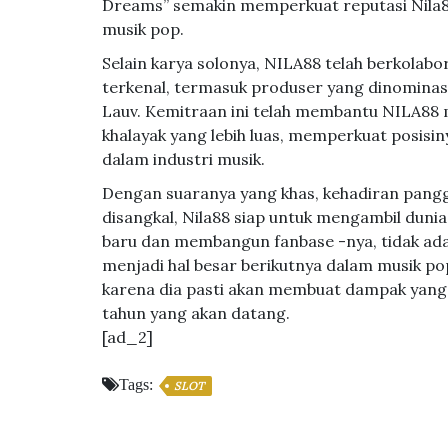
Dreams” semakin memperkuat reputasi Nila88
musik pop.
Selain karya solonya, NILA88 telah berkolab
terkenal, termasuk produser yang dinomina
Lauv. Kemitraan ini telah membantu NILA8
khalayak yang lebih luas, memperkuat posisi
dalam industri musik.
Dengan suaranya yang khas, kehadiran pang
disangkal, Nila88 siap untuk mengambil dunia
baru dan membangun fanbase -nya, tidak ada 
menjadi hal besar berikutnya dalam musik po
karena dia pasti akan membuat dampak yang 
tahun yang akan datang.
[ad_2]
Tags:
SLOT