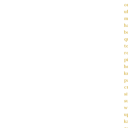
o
u
m
h
b
q
t
r
p
h
k
p
c
s
s
w
u
k