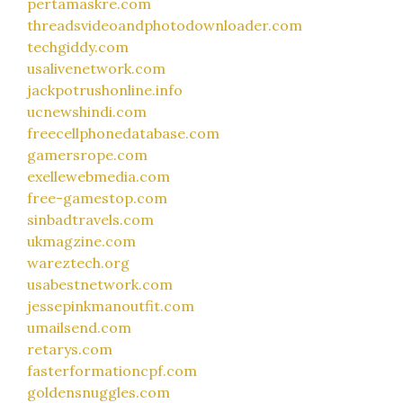
pertamaskre.com
threadsvideoandphotodownloader.com
techgiddy.com
usalivenetwork.com
jackpotrushonline.info
ucnewshindi.com
freecellphonedatabase.com
gamersrope.com
exellewebmedia.com
free-gamestop.com
sinbadtravels.com
ukmagzine.com
wareztech.org
usabestnetwork.com
jessepinkmanoutfit.com
umailsend.com
retarys.com
fasterformationcpf.com
goldensnuggles.com