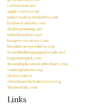
cartourism.net
apple-cores.com
pulserasdeactividad10.com
barbaracarlotti.com
desktopmining.net
inthebleachers.net
lexapro-rx-store.com
buyskincareproducts.org
frenchbulldogpuppyforsale.net
kogamasquid.com
themultiplicationtablechart.com
casinoglamour.org
dextercoin.io
christianarticledirectory.org
5homestyle.com
Links