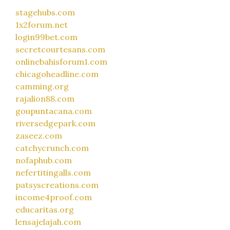
stagehubs.com
1x2forum.net
login99bet.com
secretcourtesans.com
onlinebahisforum1.com
chicagoheadline.com
camming.org
rajalion88.com
goupuntacana.com
riversedgepark.com
zaseez.com
catchycrunch.com
nofaphub.com
nefertitingalls.com
patsyscreations.com
income4proof.com
educaritas.org
lensajelajah.com