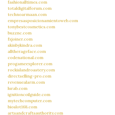
fashionalltimes.com
totaldigitalforum.com
technoarmaan.com
empresasposicionamientoweb.com
tonybestcosmetics.com
buzznc.com
fxjoiner.com
skinbykindra.com
alltherageface.com
codenational.com
progameexplorer.com
rockislandroastery.com
directselling-pro.com
revenuealarm.com
lurab.com
ignitioncoilguide.com
mytechcomputer.com
bioslot168.com
artsandcraftsauthority.com