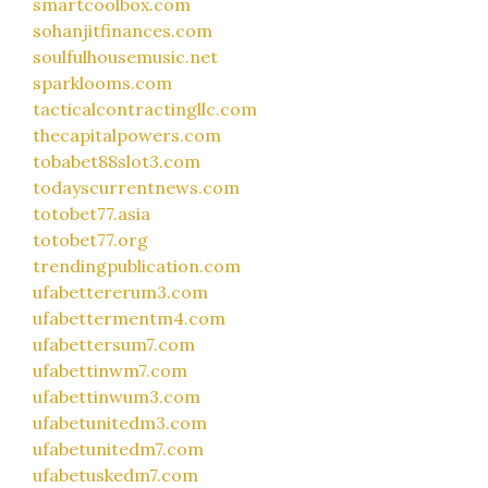
smartcoolbox.com
sohanjitfinances.com
soulfulhousemusic.net
sparklooms.com
tacticalcontractingllc.com
thecapitalpowers.com
tobabet88slot3.com
todayscurrentnews.com
totobet77.asia
totobet77.org
trendingpublication.com
ufabettererum3.com
ufabettermentm4.com
ufabettersum7.com
ufabettinwm7.com
ufabettinwum3.com
ufabetunitedm3.com
ufabetunitedm7.com
ufabetuskedm7.com