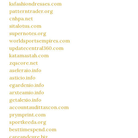
ksfashiondresses.com
patterntrader.org
cnhpa.net
sitalotus.com
supernotes.org
worldsportsempires.com
updatecentral360.com
katamastah.com
zqscore.net
aseleraio.info
asticio.info
egardenio.info
arxteamio.info
getalexio.info
accountaudittaxcon.com
prymprint.com
sportkeeda.org
besttimespend.com
careandcure.biz