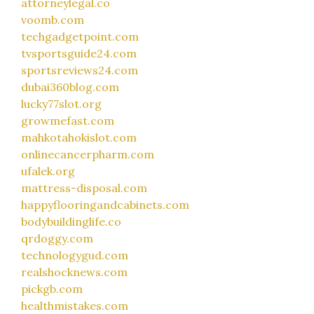
attorneylegal.co
voomb.com
techgadgetpoint.com
tvsportsguide24.com
sportsreviews24.com
dubai360blog.com
lucky77slot.org
growmefast.com
mahkotahokislot.com
onlinecancerpharm.com
ufalek.org
mattress-disposal.com
happyflooringandcabinets.com
bodybuildinglife.co
qrdoggy.com
technologygud.com
realshocknews.com
pickgb.com
healthmistakes.com