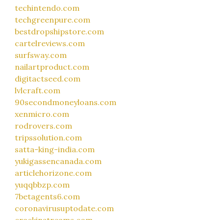
techintendo.com
techgreenpure.com
bestdropshipstore.com
cartelreviews.com
surfsway.com
nailartproduct.com
digitactseed.com
lvlcraft.com
90secondmoneyloans.com
xenmicro.com
rodrovers.com
tripssolution.com
satta-king-india.com
yukigassencanada.com
articlehorizone.com
yuqqbbzp.com
7betagents6.com
coronavirusuptodate.com