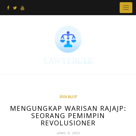
Skip
to
content
JUDI SLOT
MENGUNGKAP WARISAN RAJAJP:
SEORANG PEMIMPIN
REVOLUSIONER
APRIL 9, 2025