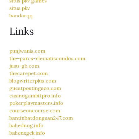
situs pkv games
situs pkv
bandarqq
Links
punjwanis.com
the-parcs-clematiscondos.com
jusu-gb.com
thecarepet.com
blogwriterplus.com
guestpostingseo.com
casinogambitpro.info
pokerplaymasters.info
courseoncourse.com
bantinbatdongsan247.com
bahednog.info
bahenxgek.info