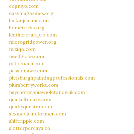
cogniyo.com
easymagazines.org
hirfanjilasmi.com
hometricks.org
leathercraftpro.com
microgridpower.org
mixiqo.com
needglobe.com
ortocoach.com
passionawe.com
pittsburghpaintingprofessionals.com
plumberryworks.com
psychoterapiawioletanowak.com
quickultimate.com
quirkyquester.com
sexmedicineformen.com
shiftripple.com
slotterpercaya.co