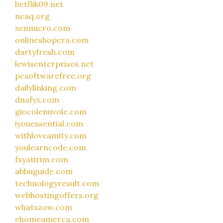
betflik09.net
ncaq.org
xenmicro.com
onlineshopera.com
dartyfresh.com
lewisenterprises.net
pcsoftwarefree.org
dailylinking.com
dnafyx.com
giocolenuvole.com
iyouessential.com
withloveamity.com
youlearncode.com
fxyatirim.com
abbuguide.com
technologyresult.com
webhostingoffers.org
whatszow.com
ehomeamerca.com