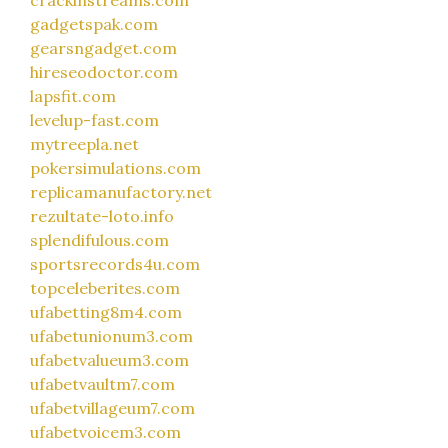
crackinstreams.com
gadgetspak.com
gearsngadget.com
hireseodoctor.com
lapsfit.com
levelup-fast.com
mytreepla.net
pokersimulations.com
replicamanufactory.net
rezultate-loto.info
splendifulous.com
sportsrecords4u.com
topceleberites.com
ufabetting8m4.com
ufabetunionum3.com
ufabetvalueum3.com
ufabetvaultm7.com
ufabetvillageum7.com
ufabetvoicem3.com