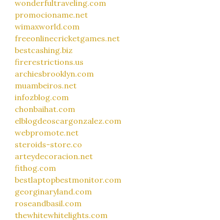
wonderfultraveling.com
promocioname.net
wimaxworld.com
freeonlinecricketgames.net
bestcashing.biz
firerestrictions.us
archiesbrooklyn.com
muambeiros.net
infozblog.com
chonbaihat.com
elblogdeoscargonzalez.com
webpromote.net
steroids-store.co
arteydecoracion.net
fithog.com
bestlaptopbestmonitor.com
georginaryland.com
roseandbasil.com
thewhitewhitelights.com