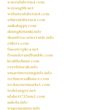
waveufabetm4.com
wayang88.net
websiteufabetm4.com
whiteufabetm4.com
anikalappy.com
dininghelsinki.info
duanfrescariverside.info
etilerx.com
finestreplica.net
flounderandfumble.com
healthohunt.com
retefuturah.info
smartinvestinginfo.info
technewsalliance.com
technonetmarket.com
tedstanger.net
ufabett732um3.com
uskola.info
wagonpaints.info