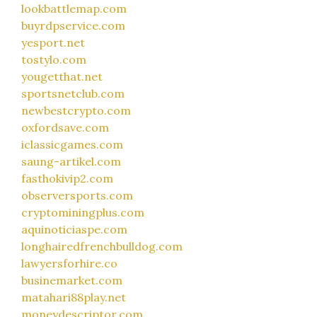
lookbattlemap.com
buyrdpservice.com
yesport.net
tostylo.com
yougetthat.net
sportsnetclub.com
newbestcrypto.com
oxfordsave.com
iclassicgames.com
saung-artikel.com
fasthokivip2.com
observersports.com
cryptominingplus.com
aquinoticiaspe.com
longhairedfrenchbulldog.com
lawyersforhire.co
businemarket.com
matahari88play.net
moneydescriptor.com