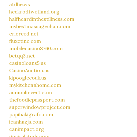
atdhe.ws
heckrodtwetland.org
halfheardinthestillness.com
mybestmassagechair.com
ericreed.net
fluxetine.com
mobilecasino8760.com
betqq3.net
casinoloans5.us
CasinoAuction.us
kipooglecouk.us
mykitchennhome.com
aumoulinvert.com
thefoodiepassport.com
superwindowproject.com
papibakigrafo.com
icanhazjs.com
canimpact.org
goviralstudy.com