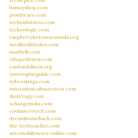
techiepick.com
bamzyshop.com
pondycars.com
techonfutures.com
techoologic.com
raspberryketonescanada.org
medihealthrules.com
usathrill.com
vshapedental.com
canfandalucia.org
yourengineguide.com
nybreakings.com
outstationcabsservices.com
thekrtagy.com
xchangeindia.com
coolmicrotech.com
dreamhousehack.com
the-techteacher.com
automobilenews-online.com