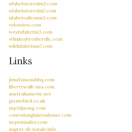
ufabetutoredm3.com
ufabetutoredm7.com
ufabetvalleyum3.com
veloxview.com
westufabetm3.com
whiskeybrothersllc.com
wildufabetum7.com
Links
jimsfamousbbq.com
libertywalk-usa.com
australiamovie.net
gizmobird.co.uk
mp3djsong.com
coursdanglaistoulouse.com
neptunuslex.com
auguri-di-natale.info