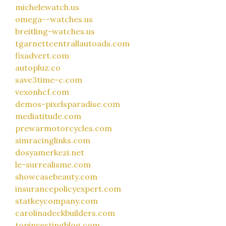
michelewatch.us
omega--watches.us
breitling-watches.us
tgarnettcentrallautoads.com
fixadvert.com
autopluz.co
save3time-c.com
vexonhcf.com
demos-pixelsparadise.com
mediatitude.com
prewarmotorcycles.com
simracinglinks.com
dosyamerkezi.net
le-surrealisme.com
showcasebeauty.com
insurancepolicyexpert.com
statkeycompany.com
carolinadeckbuilders.com
topinvestingblog.com