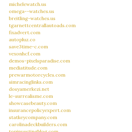
michelewatch.us
omega--watches.us
breitling-watches.us
tgarnettcentrallautoads.com
fixadvert.com
autopluz.co
save3time-c.com
vexonhcf.com
demos-pixelsparadise.com
mediatitude.com
prewarmotorcycles.com
simracinglinks.com
dosyamerkezi.net
le-surrealisme.com
showcasebeauty.com
insurancepolicyexpert.com
statkeycompany.com
carolinadeckbuilders.com
topinvestingblog.com