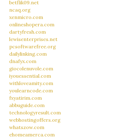
betflik09.net
ncaq.org
xenmicro.com
onlineshopera.com
dartyfresh.com
lewisenterprises.net
pcsoftwarefree.org
dailylinking.com
dnafyx.com
giocolenuvole.com
iyouessential.com
withloveamity.com
youlearncode.com
fxyatirim.com
abbuguide.com
technologyresult.com
webhostingoffers.org
whatszow.com
ehomeamerca.com