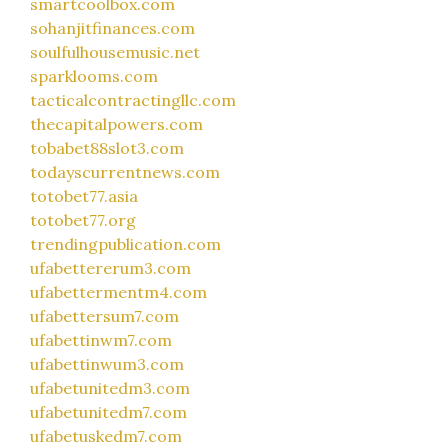
smartcoolbox.com
sohanjitfinances.com
soulfulhousemusic.net
sparklooms.com
tacticalcontractingllc.com
thecapitalpowers.com
tobabet88slot3.com
todayscurrentnews.com
totobet77.asia
totobet77.org
trendingpublication.com
ufabettererum3.com
ufabettermentm4.com
ufabettersum7.com
ufabettinwm7.com
ufabettinwum3.com
ufabetunitedm3.com
ufabetunitedm7.com
ufabetuskedm7.com