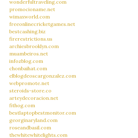
wonderfultraveling.com
promocioname.net
wimaxworld.com
freeonlinecricketgames.net
bestcashing.biz
firerestrictions.us
archiesbrooklyn.com
muambeiros.net
infozblog.com
chonbaihat.com
elblogdeoscargonzalez.com
webpromote.net
steroids-store.co
arteydecoracion.net
fithog.com
bestlaptopbestmonitor.com
georginaryland.com
roseandbasil.com
thewhitewhitelights.com