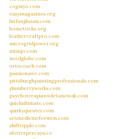
cogniyo.com
easymagazines.org
hirfanjilasmi.com
hometricks.org
leathercraftpro.com
microgridpower.org
mixiqo.com
needglobe.com
ortocoach.com
passionawe.com
pittsburghpaintingprofessionals.com
plumberryworks.com
psychoterapiawioletanowak.com
quickultimate.com
quirkyquester.com
sexmedicineformen.com
shiftripple.com
slotterpercaya.co