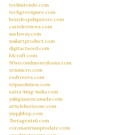
techintendo.com
techgreenpure.com
bestdropshipstore.com
cartelreviews.com
surfsway.com
nailartproduct.com
digitactseed.com
lvlcraft.com
90secondmoneyloans.com
xenmicro.com
rodrovers.com
tripssolution.com
satta-king-india.com
yukigassencanada.com
articlehorizone.com
yuqqbbzp.com
7betagents6.com
coronavirusuptodate.com