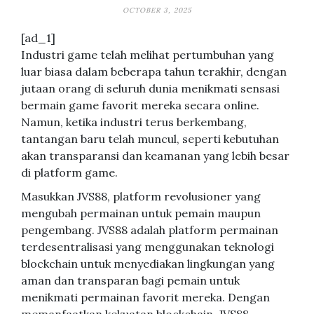
OCTOBER 3, 2025
[ad_1]
Industri game telah melihat pertumbuhan yang
luar biasa dalam beberapa tahun terakhir, dengan
jutaan orang di seluruh dunia menikmati sensasi
bermain game favorit mereka secara online.
Namun, ketika industri terus berkembang,
tantangan baru telah muncul, seperti kebutuhan
akan transparansi dan keamanan yang lebih besar
di platform game.
Masukkan JVS88, platform revolusioner yang
mengubah permainan untuk pemain maupun
pengembang. JVS88 adalah platform permainan
terdesentralisasi yang menggunakan teknologi
blockchain untuk menyediakan lingkungan yang
aman dan transparan bagi pemain untuk
menikmati permainan favorit mereka. Dengan