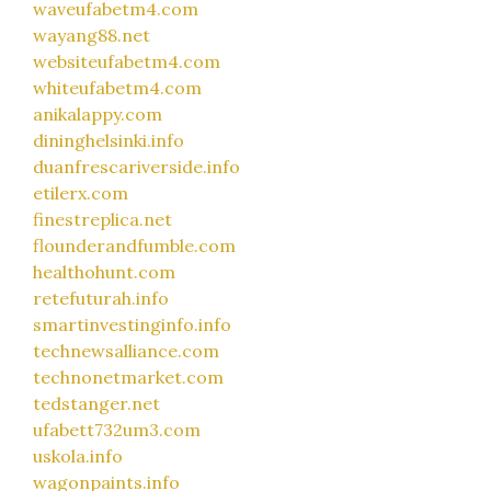
waveufabetm4.com
wayang88.net
websiteufabetm4.com
whiteufabetm4.com
anikalappy.com
dininghelsinki.info
duanfrescariverside.info
etilerx.com
finestreplica.net
flounderandfumble.com
healthohunt.com
retefuturah.info
smartinvestinginfo.info
technewsalliance.com
technonetmarket.com
tedstanger.net
ufabett732um3.com
uskola.info
wagonpaints.info