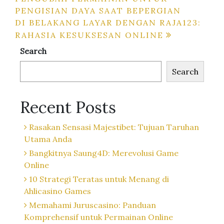
navigation
PENGISIAN DAYA SAAT BEPERGIAN
DI BELAKANG LAYAR DENGAN RAJA123:
RAHASIA KESUKSESAN ONLINE
Search
Search
Recent Posts
Rasakan Sensasi Majestibet: Tujuan Taruhan
Utama Anda
Bangkitnya Saung4D: Merevolusi Game
Online
10 Strategi Teratas untuk Menang di
Ahlicasino Games
Memahami Juruscasino: Panduan
Komprehensif untuk Permainan Online