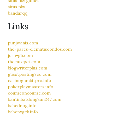
situs pkv games
situs pkv
bandarqq
Links
punjwanis.com
the-parcs-clematiscondos.com
jusu-gb.com
thecarepet.com
blogwriterplus.com
guestpostingseo.com
casinogambitpro.info
pokerplaymasters.info
courseoncourse.com
bantinbatdongsan247.com
bahednog.info
bahenxgek.info