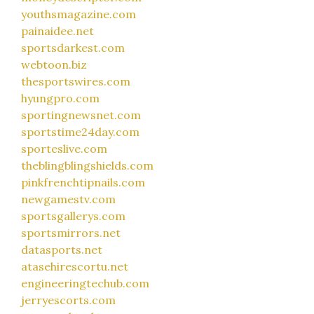
youthsmagazine.com
painaidee.net
sportsdarkest.com
webtoon.biz
thesportswires.com
hyungpro.com
sportingnewsnet.com
sportstime24day.com
sporteslive.com
theblingblingshields.com
pinkfrenchtipnails.com
newgamestv.com
sportsgallerys.com
sportsmirrors.net
datasports.net
atasehirescortu.net
engineeringtechub.com
jerryescorts.com