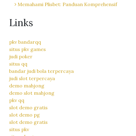
Memahami Plisbet: Panduan Komprehensif
Links
pkv bandarqq
situs pkv games
judi poker
situs qq
bandar judi bola terpercaya
judi slot terpercaya
demo mahjong
demo slot mahjong
pkv qq
slot demo gratis
slot demo pg
slot demo gratis
situs pkv