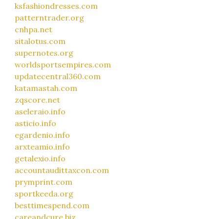
ksfashiondresses.com
patterntrader.org
cnhpa.net
sitalotus.com
supernotes.org
worldsportsempires.com
updatecentral360.com
katamastah.com
zqscore.net
aseleraio.info
asticio.info
egardenio.info
arxteamio.info
getalexio.info
accountaudittaxcon.com
prymprint.com
sportkeeda.org
besttimespend.com
careandcure.biz