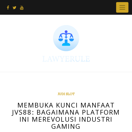
Skip
to
content
JUDI SLOT
MEMBUKA KUNCI MANFAAT
JVS88: BAGAIMANA PLATFORM
INI MEREVOLUSI INDUSTRI
GAMING