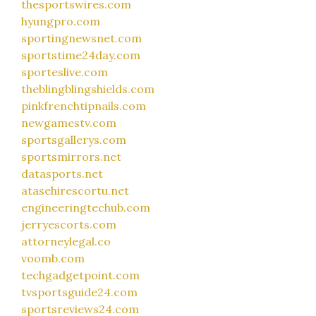
thesportswires.com
hyungpro.com
sportingnewsnet.com
sportstime24day.com
sporteslive.com
theblingblingshields.com
pinkfrenchtipnails.com
newgamestv.com
sportsgallerys.com
sportsmirrors.net
datasports.net
atasehirescortu.net
engineeringtechub.com
jerryescorts.com
attorneylegal.co
voomb.com
techgadgetpoint.com
tvsportsguide24.com
sportsreviews24.com