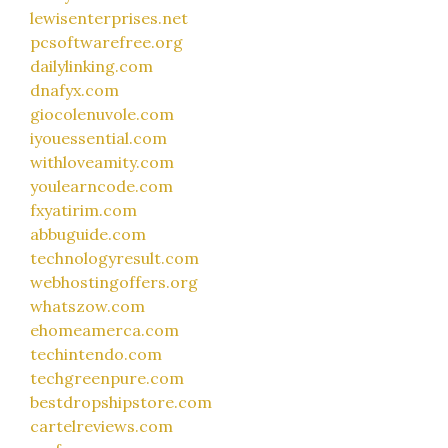
lewisenterprises.net
pcsoftwarefree.org
dailylinking.com
dnafyx.com
giocolenuvole.com
iyouessential.com
withloveamity.com
youlearncode.com
fxyatirim.com
abbuguide.com
technologyresult.com
webhostingoffers.org
whatszow.com
ehomeamerca.com
techintendo.com
techgreenpure.com
bestdropshipstore.com
cartelreviews.com