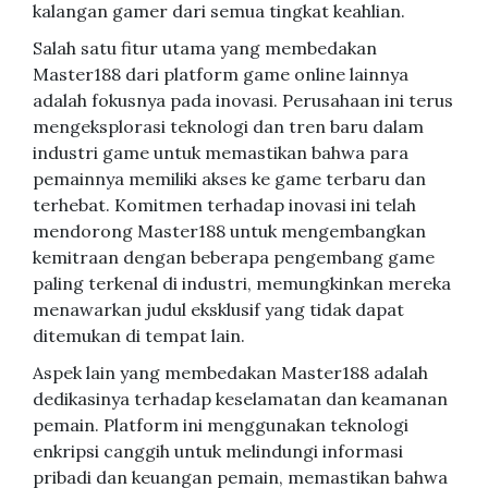
kalangan gamer dari semua tingkat keahlian.
Salah satu fitur utama yang membedakan
Master188 dari platform game online lainnya
adalah fokusnya pada inovasi. Perusahaan ini terus
mengeksplorasi teknologi dan tren baru dalam
industri game untuk memastikan bahwa para
pemainnya memiliki akses ke game terbaru dan
terhebat. Komitmen terhadap inovasi ini telah
mendorong Master188 untuk mengembangkan
kemitraan dengan beberapa pengembang game
paling terkenal di industri, memungkinkan mereka
menawarkan judul eksklusif yang tidak dapat
ditemukan di tempat lain.
Aspek lain yang membedakan Master188 adalah
dedikasinya terhadap keselamatan dan keamanan
pemain. Platform ini menggunakan teknologi
enkripsi canggih untuk melindungi informasi
pribadi dan keuangan pemain, memastikan bahwa