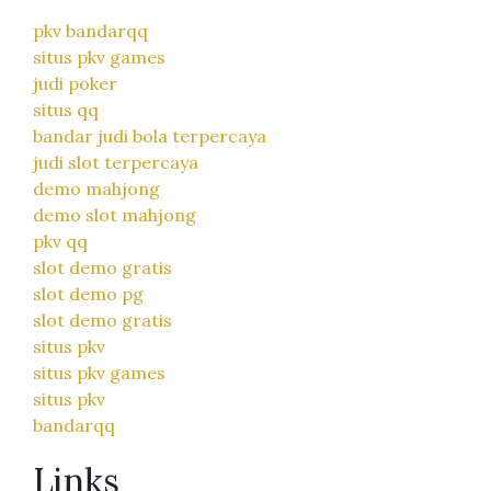
pkv bandarqq
situs pkv games
judi poker
situs qq
bandar judi bola terpercaya
judi slot terpercaya
demo mahjong
demo slot mahjong
pkv qq
slot demo gratis
slot demo pg
slot demo gratis
situs pkv
situs pkv games
situs pkv
bandarqq
Links