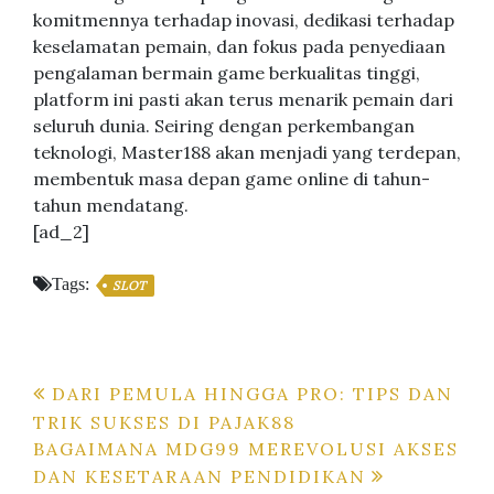
komitmennya terhadap inovasi, dedikasi terhadap
keselamatan pemain, dan fokus pada penyediaan
pengalaman bermain game berkualitas tinggi,
platform ini pasti akan terus menarik pemain dari
seluruh dunia. Seiring dengan perkembangan
teknologi, Master188 akan menjadi yang terdepan,
membentuk masa depan game online di tahun-
tahun mendatang.
[ad_2]
Tags:
SLOT
Post
DARI PEMULA HINGGA PRO: TIPS DAN
TRIK SUKSES DI PAJAK88
navigation
BAGAIMANA MDG99 MEREVOLUSI AKSES
DAN KESETARAAN PENDIDIKAN