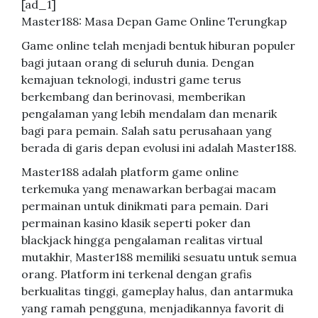
[ad_1]
Master188: Masa Depan Game Online Terungkap
Game online telah menjadi bentuk hiburan populer
bagi jutaan orang di seluruh dunia. Dengan
kemajuan teknologi, industri game terus
berkembang dan berinovasi, memberikan
pengalaman yang lebih mendalam dan menarik
bagi para pemain. Salah satu perusahaan yang
berada di garis depan evolusi ini adalah Master188.
Master188 adalah platform game online
terkemuka yang menawarkan berbagai macam
permainan untuk dinikmati para pemain. Dari
permainan kasino klasik seperti poker dan
blackjack hingga pengalaman realitas virtual
mutakhir, Master188 memiliki sesuatu untuk semua
orang. Platform ini terkenal dengan grafis
berkualitas tinggi, gameplay halus, dan antarmuka
yang ramah pengguna, menjadikannya favorit di