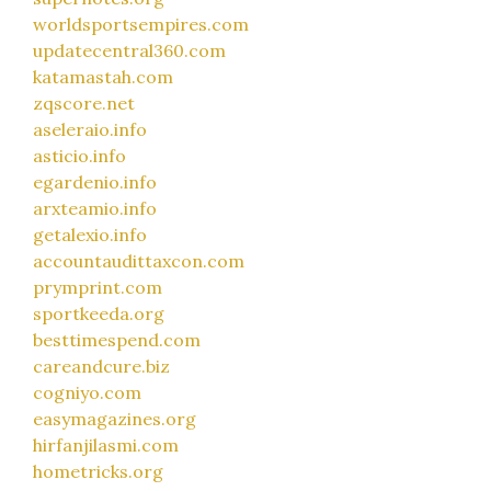
worldsportsempires.com
updatecentral360.com
katamastah.com
zqscore.net
aseleraio.info
asticio.info
egardenio.info
arxteamio.info
getalexio.info
accountaudittaxcon.com
prymprint.com
sportkeeda.org
besttimespend.com
careandcure.biz
cogniyo.com
easymagazines.org
hirfanjilasmi.com
hometricks.org