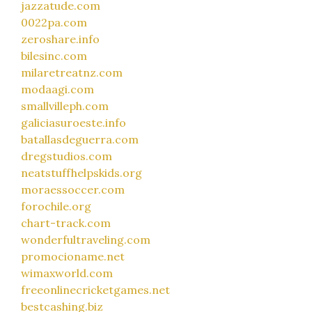
jazzatude.com
0022pa.com
zeroshare.info
bilesinc.com
milaretreatnz.com
modaagi.com
smallvilleph.com
galiciasuroeste.info
batallasdeguerra.com
dregstudios.com
neatstuffhelpskids.org
moraessoccer.com
forochile.org
chart-track.com
wonderfultraveling.com
promocioname.net
wimaxworld.com
freeonlinecricketgames.net
bestcashing.biz