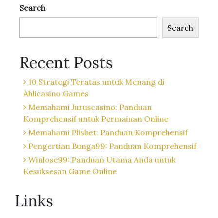
Search
Search
Recent Posts
10 Strategi Teratas untuk Menang di
Ahlicasino Games
Memahami Juruscasino: Panduan
Komprehensif untuk Permainan Online
Memahami Plisbet: Panduan Komprehensif
Pengertian Bunga99: Panduan Komprehensif
Winlose99: Panduan Utama Anda untuk
Kesuksesan Game Online
Links