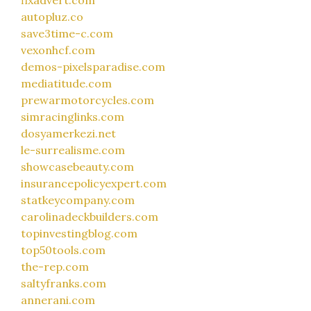
fixadvert.com
autopluz.co
save3time-c.com
vexonhcf.com
demos-pixelsparadise.com
mediatitude.com
prewarmotorcycles.com
simracinglinks.com
dosyamerkezi.net
le-surrealisme.com
showcasebeauty.com
insurancepolicyexpert.com
statkeycompany.com
carolinadeckbuilders.com
topinvestingblog.com
top50tools.com
the-rep.com
saltyfranks.com
annerani.com