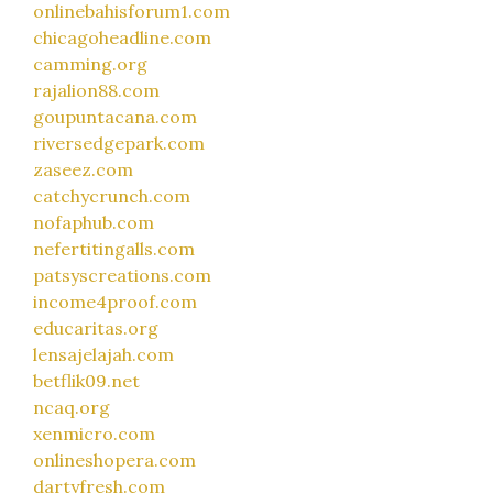
onlinebahisforum1.com
chicagoheadline.com
camming.org
rajalion88.com
goupuntacana.com
riversedgepark.com
zaseez.com
catchycrunch.com
nofaphub.com
nefertitingalls.com
patsyscreations.com
income4proof.com
educaritas.org
lensajelajah.com
betflik09.net
ncaq.org
xenmicro.com
onlineshopera.com
dartyfresh.com