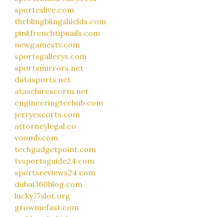
sporteslive.com
theblingblingshields.com
pinkfrenchtipnails.com
newgamestv.com
sportsgallerys.com
sportsmirrors.net
datasports.net
atasehirescortu.net
engineeringtechub.com
jerryescorts.com
attorneylegal.co
voomb.com
techgadgetpoint.com
tvsportsguide24.com
sportsreviews24.com
dubai360blog.com
lucky77slot.org
growmefast.com