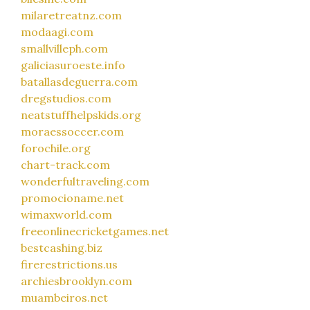
milaretreatnz.com
modaagi.com
smallvilleph.com
galiciasuroeste.info
batallasdeguerra.com
dregstudios.com
neatstuffhelpskids.org
moraessoccer.com
forochile.org
chart-track.com
wonderfultraveling.com
promocioname.net
wimaxworld.com
freeonlinecricketgames.net
bestcashing.biz
firerestrictions.us
archiesbrooklyn.com
muambeiros.net