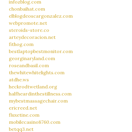
infozblog.com
chonbaihat.com
elblogdeoscargonzalez.com
webpromote.net
steroids-store.co
arteydecoracion.net
fithog.com
bestlaptopbestmonitor.com
georginaryland.com
roseandbasil.com
thewhitewhitelights.com
atdhe.ws
heckrodtwetland.org
halfheardinthestillness.com
mybestmassagechair.com
ericreed.net
fluxetine.com
mobilecasino8760.com
betqq3.net