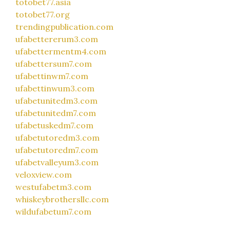
totobet77.asia
totobet77.org
trendingpublication.com
ufabettererum3.com
ufabettermentm4.com
ufabettersum7.com
ufabettinwm7.com
ufabettinwum3.com
ufabetunitedm3.com
ufabetunitedm7.com
ufabetuskedm7.com
ufabetutoredm3.com
ufabetutoredm7.com
ufabetvalleyum3.com
veloxview.com
westufabetm3.com
whiskeybrothersllc.com
wildufabetum7.com