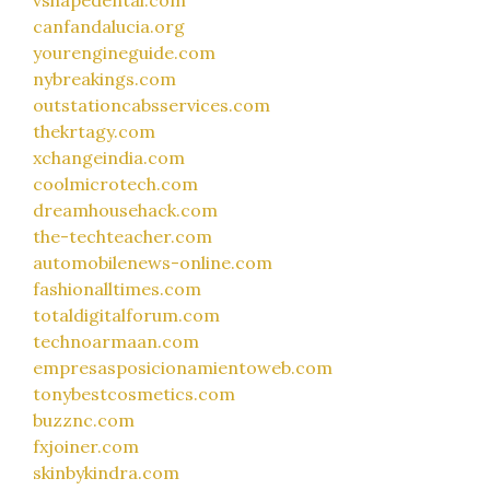
vshapedental.com
canfandalucia.org
yourengineguide.com
nybreakings.com
outstationcabsservices.com
thekrtagy.com
xchangeindia.com
coolmicrotech.com
dreamhousehack.com
the-techteacher.com
automobilenews-online.com
fashionalltimes.com
totaldigitalforum.com
technoarmaan.com
empresasposicionamientoweb.com
tonybestcosmetics.com
buzznc.com
fxjoiner.com
skinbykindra.com