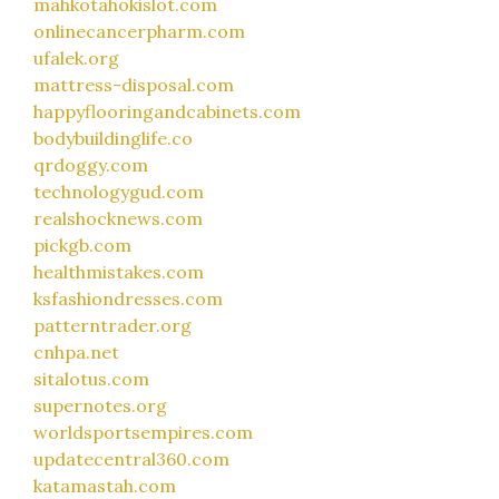
mahkotahokislot.com
onlinecancerpharm.com
ufalek.org
mattress-disposal.com
happyflooringandcabinets.com
bodybuildinglife.co
qrdoggy.com
technologygud.com
realshocknews.com
pickgb.com
healthmistakes.com
ksfashiondresses.com
patterntrader.org
cnhpa.net
sitalotus.com
supernotes.org
worldsportsempires.com
updatecentral360.com
katamastah.com