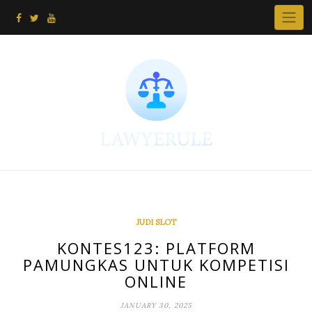
Skip
to
content
JUDI SLOT
KONTES123: PLATFORM
PAMUNGKAS UNTUK KOMPETISI
ONLINE
JANUARY 30, 2025