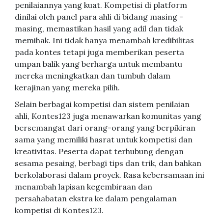
penilaiannya yang kuat. Kompetisi di platform
dinilai oleh panel para ahli di bidang masing -
masing, memastikan hasil yang adil dan tidak
memihak. Ini tidak hanya menambah kredibilitas
pada kontes tetapi juga memberikan peserta
umpan balik yang berharga untuk membantu
mereka meningkatkan dan tumbuh dalam
kerajinan yang mereka pilih.
Selain berbagai kompetisi dan sistem penilaian
ahli, Kontes123 juga menawarkan komunitas yang
bersemangat dari orang-orang yang berpikiran
sama yang memiliki hasrat untuk kompetisi dan
kreativitas. Peserta dapat terhubung dengan
sesama pesaing, berbagi tips dan trik, dan bahkan
berkolaborasi dalam proyek. Rasa kebersamaan ini
menambah lapisan kegembiraan dan
persahabatan ekstra ke dalam pengalaman
kompetisi di Kontes123.