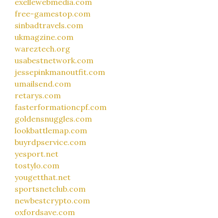
exellewebmedia.com
free-gamestop.com
sinbadtravels.com
ukmagzine.com
wareztech.org
usabestnetwork.com
jessepinkmanoutfit.com
umailsend.com
retarys.com
fasterformationcpf.com
goldensnuggles.com
lookbattlemap.com
buyrdpservice.com
yesport.net
tostylo.com
yougetthat.net
sportsnetclub.com
newbestcrypto.com
oxfordsave.com