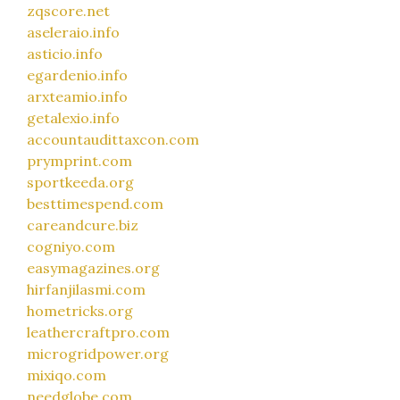
zqscore.net
aseleraio.info
asticio.info
egardenio.info
arxteamio.info
getalexio.info
accountaudittaxcon.com
prymprint.com
sportkeeda.org
besttimespend.com
careandcure.biz
cogniyo.com
easymagazines.org
hirfanjilasmi.com
hometricks.org
leathercraftpro.com
microgridpower.org
mixiqo.com
needglobe.com