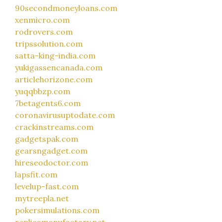
90secondmoneyloans.com
xenmicro.com
rodrovers.com
tripssolution.com
satta-king-india.com
yukigassencanada.com
articlehorizone.com
yuqqbbzp.com
7betagents6.com
coronavirusuptodate.com
crackinstreams.com
gadgetspak.com
gearsngadget.com
hireseodoctor.com
lapsfit.com
levelup-fast.com
mytreepla.net
pokersimulations.com