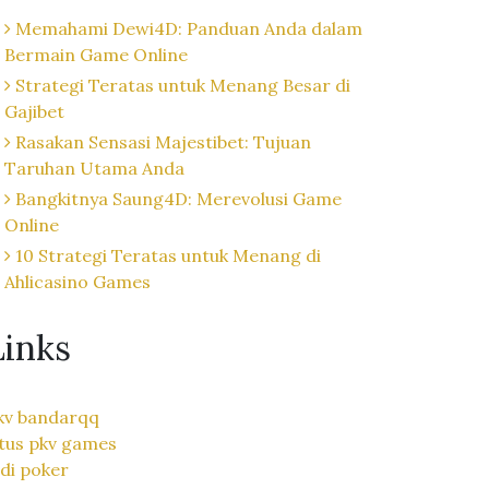
Memahami Dewi4D: Panduan Anda dalam
Bermain Game Online
Strategi Teratas untuk Menang Besar di
Gajibet
Rasakan Sensasi Majestibet: Tujuan
Taruhan Utama Anda
Bangkitnya Saung4D: Merevolusi Game
Online
10 Strategi Teratas untuk Menang di
Ahlicasino Games
Links
kv bandarqq
itus pkv games
udi poker