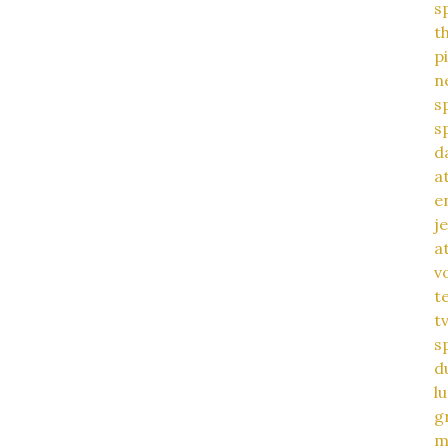
s
t
p
n
s
s
d
a
e
j
a
v
t
t
s
d
l
g
m