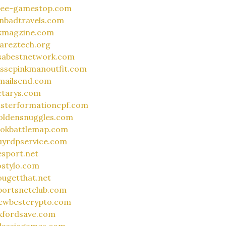
ree-gamestop.com
inbadtravels.com
kmagzine.com
areztech.org
sabestnetwork.com
essepinkmanoutfit.com
mailsend.com
etarys.com
asterformationcpf.com
oldensnuggles.com
ookbattlemap.com
uyrdpservice.com
esport.net
ostylo.com
ougetthat.net
portsnetclub.com
ewbestcrypto.com
xfordsave.com