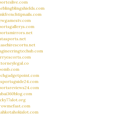
porteslive.com
heblingblingshields.com
inkfrenchtipnails.com
ewgamestv.com
portsgallerys.com
portsmirrors.net
atasports.net
tasehirescortu.net
ngineeringtechub.com
erryescorts.com
ttorneylegal.co
oomb.com
echgadgetpoint.com
vsportsguide24.com
portsreviews24.com
ubai360blog.com
ucky77slot.org
rowmefast.com
ahkotahokislot.com