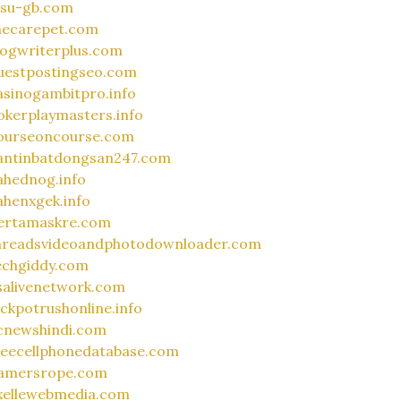
usu-gb.com
hecarepet.com
logwriterplus.com
uestpostingseo.com
asinogambitpro.info
okerplaymasters.info
ourseoncourse.com
antinbatdongsan247.com
ahednog.info
ahenxgek.info
ertamaskre.com
hreadsvideoandphotodownloader.com
echgiddy.com
salivenetwork.com
ackpotrushonline.info
cnewshindi.com
reecellphonedatabase.com
amersrope.com
xellewebmedia.com