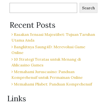
Search
Recent Posts
Rasakan Sensasi Majestibet: Tujuan Taruhan
Utama Anda
Bangkitnya Saung4D: Merevolusi Game
Online
10 Strategi Teratas untuk Menang di
Ahlicasino Games
Memahami Juruscasino: Panduan
Komprehensif untuk Permainan Online
Memahami Plisbet: Panduan Komprehensif
Links