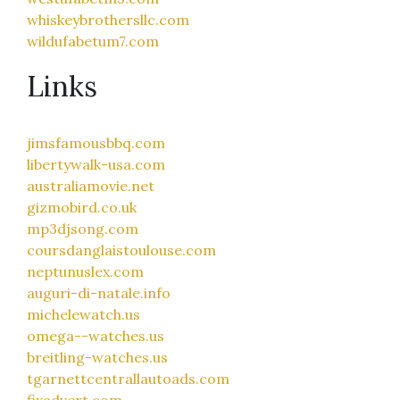
whiskeybrothersllc.com
wildufabetum7.com
Links
jimsfamousbbq.com
libertywalk-usa.com
australiamovie.net
gizmobird.co.uk
mp3djsong.com
coursdanglaistoulouse.com
neptunuslex.com
auguri-di-natale.info
michelewatch.us
omega--watches.us
breitling-watches.us
tgarnettcentrallautoads.com