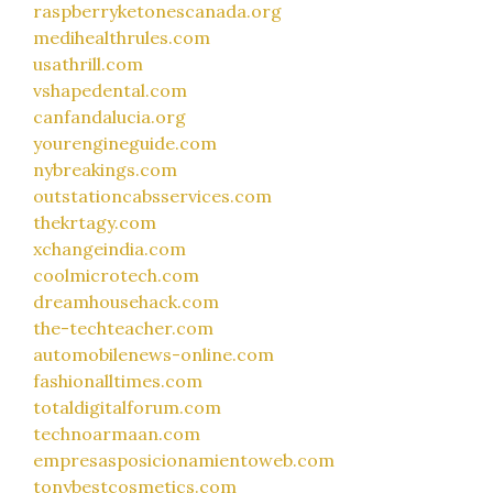
raspberryketonescanada.org
medihealthrules.com
usathrill.com
vshapedental.com
canfandalucia.org
yourengineguide.com
nybreakings.com
outstationcabsservices.com
thekrtagy.com
xchangeindia.com
coolmicrotech.com
dreamhousehack.com
the-techteacher.com
automobilenews-online.com
fashionalltimes.com
totaldigitalforum.com
technoarmaan.com
empresasposicionamientoweb.com
tonybestcosmetics.com