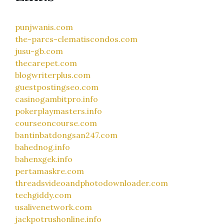
punjwanis.com
the-parcs-clematiscondos.com
jusu-gb.com
thecarepet.com
blogwriterplus.com
guestpostingseo.com
casinogambitpro.info
pokerplaymasters.info
courseoncourse.com
bantinbatdongsan247.com
bahednog.info
bahenxgek.info
pertamaskre.com
threadsvideoandphotodownloader.com
techgiddy.com
usalivenetwork.com
jackpotrushonline.info