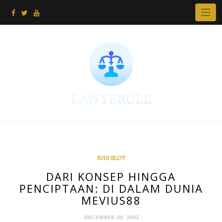
Skip
to
content
JUDI SLOT
DARI KONSEP HINGGA
PENCIPTAAN: DI DALAM DUNIA
MEVIUS88
DECEMBER 20, 2025