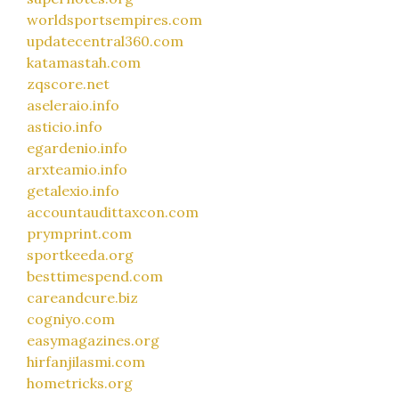
worldsportsempires.com
updatecentral360.com
katamastah.com
zqscore.net
aseleraio.info
asticio.info
egardenio.info
arxteamio.info
getalexio.info
accountaudittaxcon.com
prymprint.com
sportkeeda.org
besttimespend.com
careandcure.biz
cogniyo.com
easymagazines.org
hirfanjilasmi.com
hometricks.org