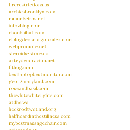
firerestrictions.us
archiesbrooklyn.com
muambeiros.net
infozblog.com
chonbaihat.com
elblogdeoscargonzalez.com
webpromote.net
steroids-store.co
arteydecoracion.net
fithog.com
bestlaptopbestmonitor.com
georginaryland.com
roseandbasil.com
thewhitewhitelights.com
atdhe.ws
heckrodtwetland.org
halfheardinthestillness.com
mybestmassagechair.com