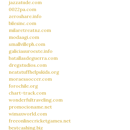
jazzatude.com
0022pa.com
zeroshare.info
bilesinc.com
milaretreatnz.com
modaagi.com
smallvilleph.com
galiciasuroeste.info
batallasdeguerra.com
dregstudios.com
neatstuffhelpskids.org
moraessoccer.com
forochile.org
chart-track.com
wonderfultraveling.com
promocioname.net
wimaxworld.com
freeonlinecricketgames.net
bestcashing.biz