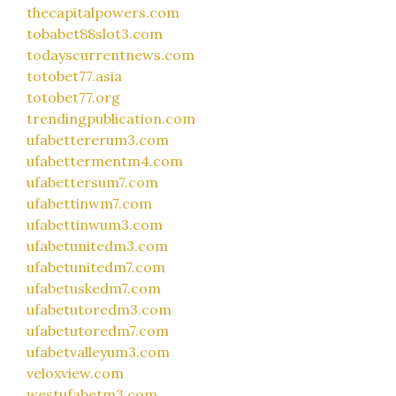
thecapitalpowers.com
tobabet88slot3.com
todayscurrentnews.com
totobet77.asia
totobet77.org
trendingpublication.com
ufabettererum3.com
ufabettermentm4.com
ufabettersum7.com
ufabettinwm7.com
ufabettinwum3.com
ufabetunitedm3.com
ufabetunitedm7.com
ufabetuskedm7.com
ufabetutoredm3.com
ufabetutoredm7.com
ufabetvalleyum3.com
veloxview.com
westufabetm3.com