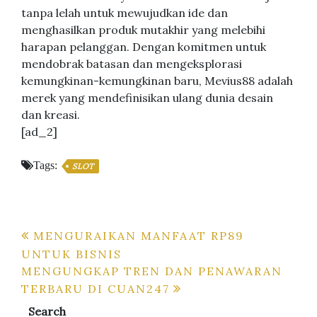
tanpa lelah untuk mewujudkan ide dan
menghasilkan produk mutakhir yang melebihi
harapan pelanggan. Dengan komitmen untuk
mendobrak batasan dan mengeksplorasi
kemungkinan-kemungkinan baru, Mevius88 adalah
merek yang mendefinisikan ulang dunia desain
dan kreasi.
[ad_2]
Tags:
SLOT
Post
MENGURAIKAN MANFAAT RP89
UNTUK BISNIS
navigation
MENGUNGKAP TREN DAN PENAWARAN
TERBARU DI CUAN247
Search