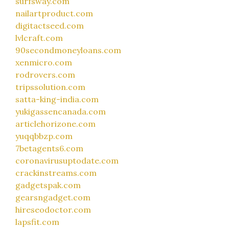
surfsway.com
nailartproduct.com
digitactseed.com
lvlcraft.com
90secondmoneyloans.com
xenmicro.com
rodrovers.com
tripssolution.com
satta-king-india.com
yukigassencanada.com
articlehorizone.com
yuqqbbzp.com
7betagents6.com
coronavirusuptodate.com
crackinstreams.com
gadgetspak.com
gearsngadget.com
hireseodoctor.com
lapsfit.com