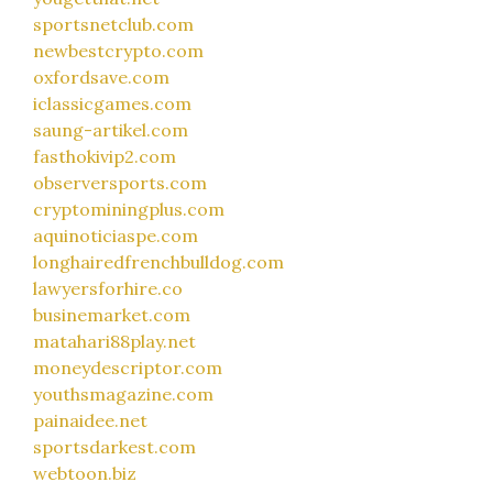
sportsnetclub.com
newbestcrypto.com
oxfordsave.com
iclassicgames.com
saung-artikel.com
fasthokivip2.com
observersports.com
cryptominingplus.com
aquinoticiaspe.com
longhairedfrenchbulldog.com
lawyersforhire.co
businemarket.com
matahari88play.net
moneydescriptor.com
youthsmagazine.com
painaidee.net
sportsdarkest.com
webtoon.biz