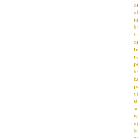
o
u
m
h
b
q
t
r
p
h
k
p
c
s
s
w
u
k