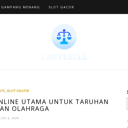
T GAMPANG MENANG
SLOT GACOR
,
LOT
SLOT GRATIS
ONLINE UTAMA UNTUK TARUHAN
DAN OLAHRAGA
UNE 4, 2026