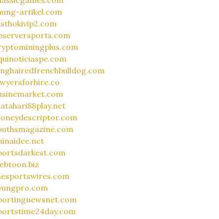
classicgames.com
aung-artikel.com
asthokivip2.com
bserversports.com
ryptominingplus.com
quinoticiaspe.com
onghairedfrenchbulldog.com
awyersforhire.co
usinemarket.com
atahari88play.net
oneydescriptor.com
outhsmagazine.com
ainaidee.net
portsdarkest.com
ebtoon.biz
hesportswires.com
yungpro.com
portingnewsnet.com
portstime24day.com