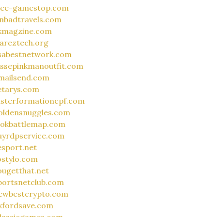
ree-gamestop.com
inbadtravels.com
kmagzine.com
areztech.org
sabestnetwork.com
essepinkmanoutfit.com
mailsend.com
etarys.com
asterformationcpf.com
oldensnuggles.com
ookbattlemap.com
uyrdpservice.com
esport.net
ostylo.com
ougetthat.net
portsnetclub.com
ewbestcrypto.com
xfordsave.com