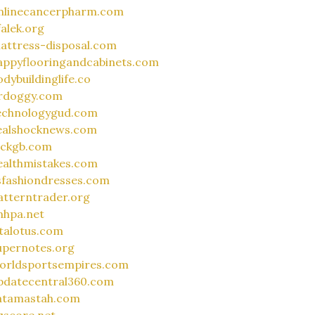
nlinecancerpharm.com
falek.org
attress-disposal.com
appyflooringandcabinets.com
odybuildinglife.co
rdoggy.com
echnologygud.com
ealshocknews.com
ickgb.com
ealthmistakes.com
sfashiondresses.com
atterntrader.org
nhpa.net
italotus.com
upernotes.org
orldsportsempires.com
pdatecentral360.com
atamastah.com