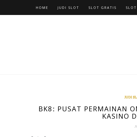
Skip
HOME
JUDI SLOT
SLOT GRATIS
SLO
to
content
JUDI S
BK8: PUSAT PERMAINAN 
KASINO 
J