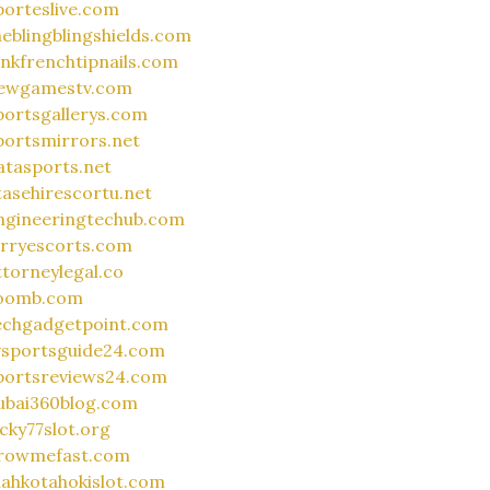
porteslive.com
heblingblingshields.com
inkfrenchtipnails.com
ewgamestv.com
portsgallerys.com
portsmirrors.net
atasports.net
tasehirescortu.net
ngineeringtechub.com
erryescorts.com
ttorneylegal.co
oomb.com
echgadgetpoint.com
vsportsguide24.com
portsreviews24.com
ubai360blog.com
ucky77slot.org
rowmefast.com
ahkotahokislot.com