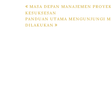
Post
MASA DEPAN MANAJEMEN PROYE
KESUKSESAN
navigation
PANDUAN UTAMA MENGUNJUNGI MP
DILAKUKAN