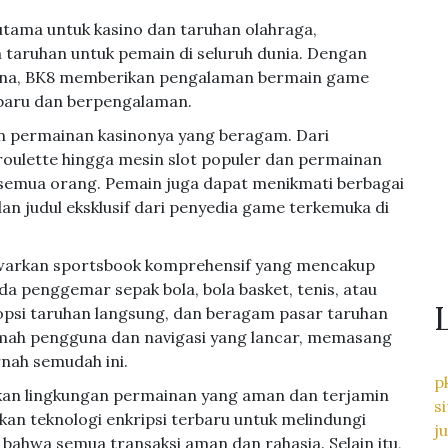
utama untuk kasino dan taruhan olahraga,
taruhan untuk pemain di seluruh dunia. Dengan
na, BK8 memberikan pengalaman bermain game
baru dan berpengalaman.
han permainan kasinonya yang beragam. Dari
 roulette hingga mesin slot populer dan permainan
k semua orang. Pemain juga dapat menikmati berbagai
an judul eksklusif dari penyedia game terkemuka di
awarkan sportsbook komprehensif yang mencakup
a penggemar sepak bola, bola basket, tenis, atau
opsi taruhan langsung, dan beragam pasar taruhan
amah pengguna dan navigasi yang lancar, memasang
rnah semudah ini.
p
akan lingkungan permainan yang aman dan terjamin
s
an teknologi enkripsi terbaru untuk melindungi
j
bahwa semua transaksi aman dan rahasia. Selain itu,