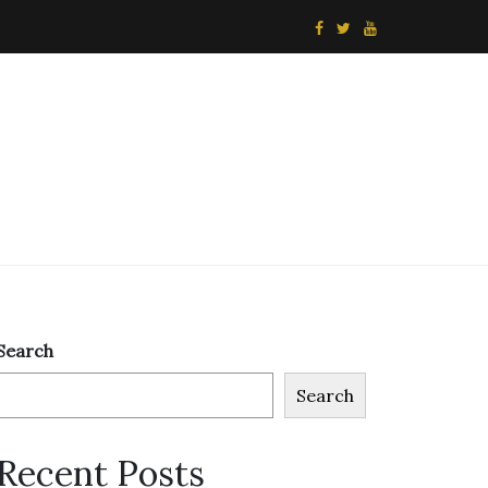
Search
Search
Recent Posts