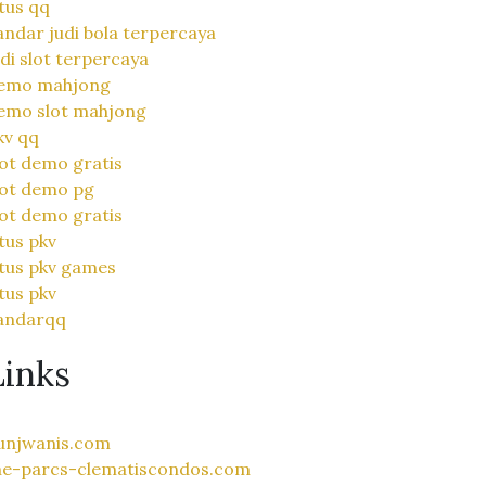
itus qq
andar judi bola terpercaya
udi slot terpercaya
emo mahjong
emo slot mahjong
kv qq
lot demo gratis
lot demo pg
lot demo gratis
itus pkv
itus pkv games
itus pkv
andarqq
Links
unjwanis.com
he-parcs-clematiscondos.com