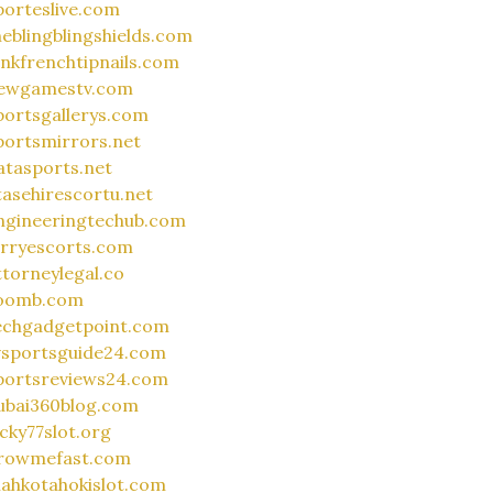
porteslive.com
heblingblingshields.com
inkfrenchtipnails.com
ewgamestv.com
portsgallerys.com
portsmirrors.net
atasports.net
tasehirescortu.net
ngineeringtechub.com
erryescorts.com
ttorneylegal.co
oomb.com
echgadgetpoint.com
vsportsguide24.com
portsreviews24.com
ubai360blog.com
ucky77slot.org
rowmefast.com
ahkotahokislot.com