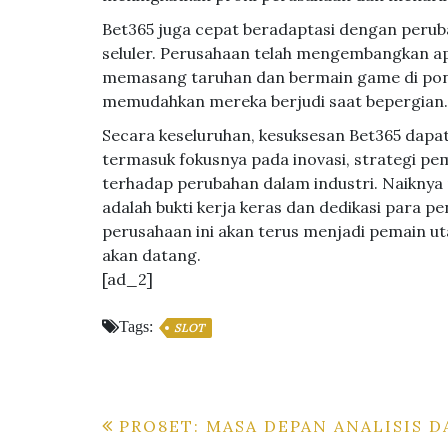
Bet365 juga cepat beradaptasi dengan peruba
seluler. Perusahaan telah mengembangkan ap
memasang taruhan dan bermain game di pons
memudahkan mereka berjudi saat bepergian.
Secara keseluruhan, kesuksesan Bet365 dapat
termasuk fokusnya pada inovasi, strategi p
terhadap perubahan dalam industri. Naiknya p
adalah bukti kerja keras dan dedikasi para 
perusahaan ini akan terus menjadi pemain ut
akan datang.
[ad_2]
Tags:
SLOT
Post
PRO8ET: MASA DEPAN ANALISIS D