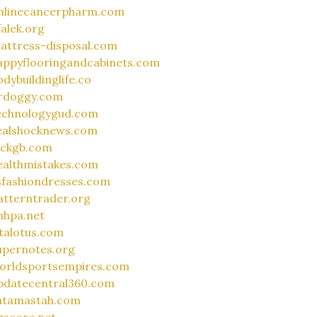
nlinecancerpharm.com
falek.org
attress-disposal.com
appyflooringandcabinets.com
odybuildinglife.co
rdoggy.com
echnologygud.com
ealshocknews.com
ickgb.com
ealthmistakes.com
sfashiondresses.com
atterntrader.org
nhpa.net
italotus.com
upernotes.org
orldsportsempires.com
pdatecentral360.com
atamastah.com