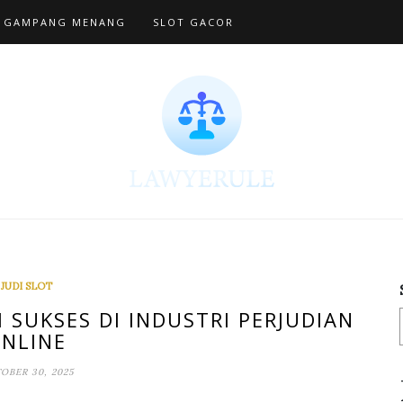
T GAMPANG MENANG
SLOT GACOR
JUDI SLOT
 SUKSES DI INDUSTRI PERJUDIAN
NLINE
OBER 30, 2025