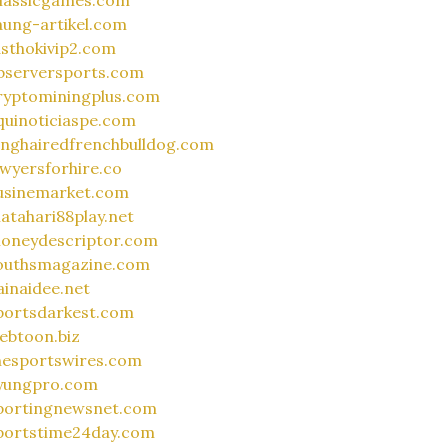
classicgames.com
aung-artikel.com
asthokivip2.com
bserversports.com
ryptominingplus.com
quinoticiaspe.com
onghairedfrenchbulldog.com
awyersforhire.co
usinemarket.com
atahari88play.net
oneydescriptor.com
outhsmagazine.com
ainaidee.net
portsdarkest.com
ebtoon.biz
hesportswires.com
yungpro.com
portingnewsnet.com
portstime24day.com