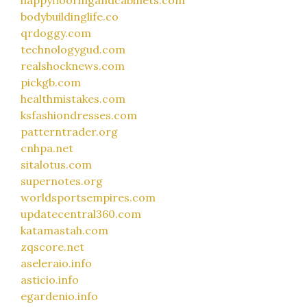
happyflooringandcabinets.com
bodybuildinglife.co
qrdoggy.com
technologygud.com
realshocknews.com
pickgb.com
healthmistakes.com
ksfashiondresses.com
patterntrader.org
cnhpa.net
sitalotus.com
supernotes.org
worldsportsempires.com
updatecentral360.com
katamastah.com
zqscore.net
aseleraio.info
asticio.info
egardenio.info