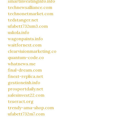
smartinvestinginfo.info
technewsalliance.com
technonetmarket.com
tedstanger.net
ufabett732um3.com
uskola.info
wagonpaints.info
waitfornext.com
clearvisionmarketing.co
quantum-code.co
whatnews.me
final-dream.com
finest-replica.net
gestioneinh.info
prosportdaily.net
salesinvest22.com
teseract.org
trendy-ama-shop.com
ufabett732m7.com