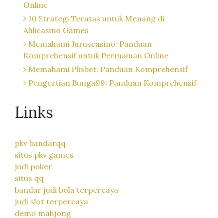
Online
10 Strategi Teratas untuk Menang di
Ahlicasino Games
Memahami Juruscasino: Panduan
Komprehensif untuk Permainan Online
Memahami Plisbet: Panduan Komprehensif
Pengertian Bunga99: Panduan Komprehensif
Links
pkv bandarqq
situs pkv games
judi poker
situs qq
bandar judi bola terpercaya
judi slot terpercaya
demo mahjong