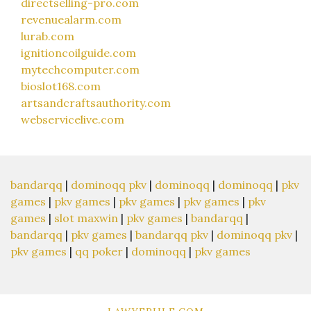
directselling-pro.com
revenuealarm.com
lurab.com
ignitioncoilguide.com
mytechcomputer.com
bioslot168.com
artsandcraftsauthority.com
webservicelive.com
bandarqq
|
dominoqq pkv
|
dominoqq
|
dominoqq
|
pkv
games
|
pkv games
|
pkv games
|
pkv games
|
pkv
games
|
slot maxwin
|
pkv games
|
bandarqq
|
bandarqq
|
pkv games
|
bandarqq pkv
|
dominoqq pkv
|
pkv games
|
qq poker
|
dominoqq
|
pkv games