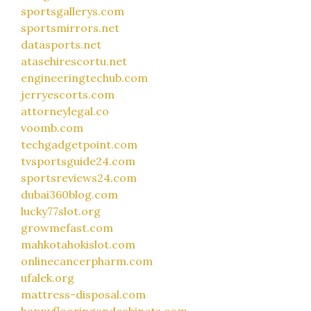
sportsgallerys.com
sportsmirrors.net
datasports.net
atasehirescortu.net
engineeringtechub.com
jerryescorts.com
attorneylegal.co
voomb.com
techgadgetpoint.com
tvsportsguide24.com
sportsreviews24.com
dubai360blog.com
lucky77slot.org
growmefast.com
mahkotahokislot.com
onlinecancerpharm.com
ufalek.org
mattress-disposal.com