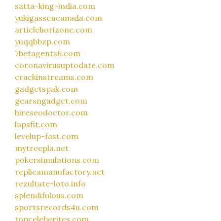
satta-king-india.com
yukigassencanada.com
articlehorizone.com
yuqqbbzp.com
7betagents6.com
coronavirusuptodate.com
crackinstreams.com
gadgetspak.com
gearsngadget.com
hireseodoctor.com
lapsfit.com
levelup-fast.com
mytreepla.net
pokersimulations.com
replicamanufactory.net
rezultate-loto.info
splendifulous.com
sportsrecords4u.com
topceleberites.com