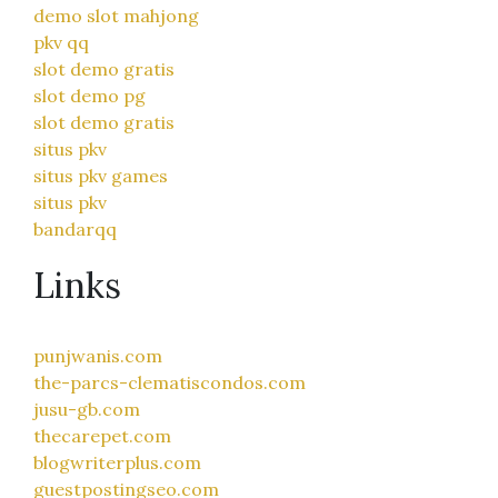
demo slot mahjong
pkv qq
slot demo gratis
slot demo pg
slot demo gratis
situs pkv
situs pkv games
situs pkv
bandarqq
Links
punjwanis.com
the-parcs-clematiscondos.com
jusu-gb.com
thecarepet.com
blogwriterplus.com
guestpostingseo.com