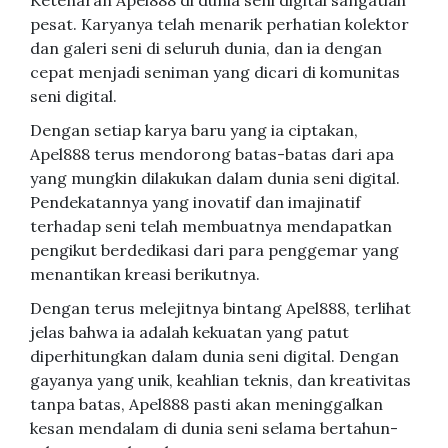
Ketenaran Apel888 di dunia seni digital sangatlah
pesat. Karyanya telah menarik perhatian kolektor
dan galeri seni di seluruh dunia, dan ia dengan
cepat menjadi seniman yang dicari di komunitas
seni digital.
Dengan setiap karya baru yang ia ciptakan,
Apel888 terus mendorong batas-batas dari apa
yang mungkin dilakukan dalam dunia seni digital.
Pendekatannya yang inovatif dan imajinatif
terhadap seni telah membuatnya mendapatkan
pengikut berdedikasi dari para penggemar yang
menantikan kreasi berikutnya.
Dengan terus melejitnya bintang Apel888, terlihat
jelas bahwa ia adalah kekuatan yang patut
diperhitungkan dalam dunia seni digital. Dengan
gayanya yang unik, keahlian teknis, dan kreativitas
tanpa batas, Apel888 pasti akan meninggalkan
kesan mendalam di dunia seni selama bertahun-