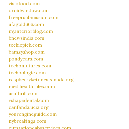
visiofood.com
droidwindow.com
freeprsubmission.com
ufagold666.com
myinteriorblog.com
bnewsindia.com
techiepick.com
bamzyshop.com
pondycars.com
techonfutures.com
techoologic.com
raspberryketonescanada.org
medihealthrules.com
usathrill.com
vshapedental.com
canfandalucia.org
yourengineguide.com
nybreakings.com
outstationcabsservices.com