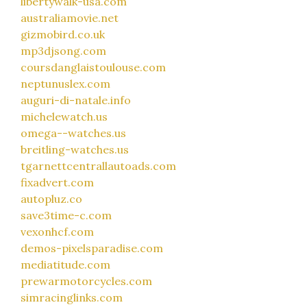
libertywalk-usa.com
australiamovie.net
gizmobird.co.uk
mp3djsong.com
coursdanglaistoulouse.com
neptunuslex.com
auguri-di-natale.info
michelewatch.us
omega--watches.us
breitling-watches.us
tgarnettcentrallautoads.com
fixadvert.com
autopluz.co
save3time-c.com
vexonhcf.com
demos-pixelsparadise.com
mediatitude.com
prewarmotorcycles.com
simracinglinks.com