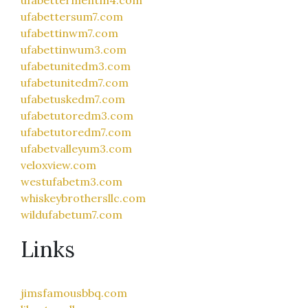
ufabettermentm4.com
ufabettersum7.com
ufabettinwm7.com
ufabettinwum3.com
ufabetunitedm3.com
ufabetunitedm7.com
ufabetuskedm7.com
ufabetutoredm3.com
ufabetutoredm7.com
ufabetvalleyum3.com
veloxview.com
westufabetm3.com
whiskeybrothersllc.com
wildufabetum7.com
Links
jimsfamousbbq.com