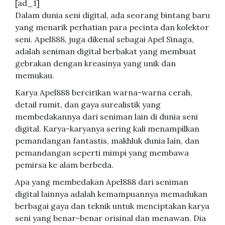
[ad_1]
Dalam dunia seni digital, ada seorang bintang baru
yang menarik perhatian para pecinta dan kolektor
seni. Apel888, juga dikenal sebagai Apel Sinaga,
adalah seniman digital berbakat yang membuat
gebrakan dengan kreasinya yang unik dan
memukau.
Karya Apel888 bercirikan warna-warna cerah,
detail rumit, dan gaya surealistik yang
membedakannya dari seniman lain di dunia seni
digital. Karya-karyanya sering kali menampilkan
pemandangan fantastis, makhluk dunia lain, dan
pemandangan seperti mimpi yang membawa
pemirsa ke alam berbeda.
Apa yang membedakan Apel888 dari seniman
digital lainnya adalah kemampuannya memadukan
berbagai gaya dan teknik untuk menciptakan karya
seni yang benar-benar orisinal dan menawan. Dia