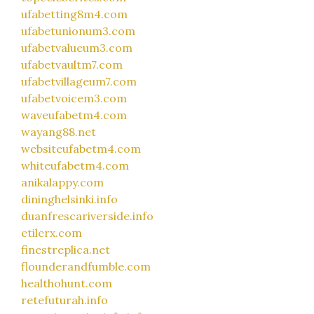
ufabetting8m4.com
ufabetunionum3.com
ufabetvalueum3.com
ufabetvaultm7.com
ufabetvillageum7.com
ufabetvoicem3.com
waveufabetm4.com
wayang88.net
websiteufabetm4.com
whiteufabetm4.com
anikalappy.com
dininghelsinki.info
duanfrescariverside.info
etilerx.com
finestreplica.net
flounderandfumble.com
healthohunt.com
retefuturah.info