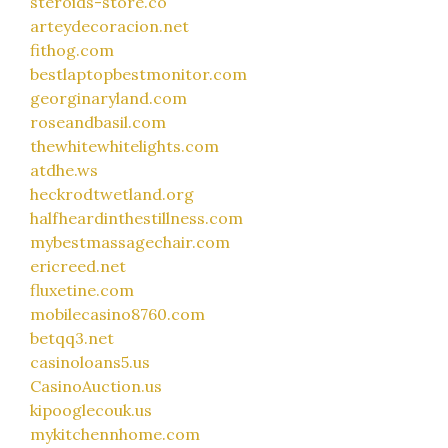
steroids-store.co
arteydecoracion.net
fithog.com
bestlaptopbestmonitor.com
georginaryland.com
roseandbasil.com
thewhitewhitelights.com
atdhe.ws
heckrodtwetland.org
halfheardinthestillness.com
mybestmassagechair.com
ericreed.net
fluxetine.com
mobilecasino8760.com
betqq3.net
casinoloans5.us
CasinoAuction.us
kipooglecouk.us
mykitchennhome.com